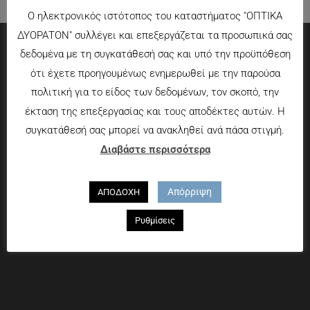
Ο ηλεκτρονικός ιστότοπος του καταστήματος "ΟΠΤΙΚΑ
ΔΥΟΡΑΤΟΝ" συλλέγει και επεξεργάζεται τα προσωπικά σας
δεδομένα με τη συγκατάθεσή σας και υπό την προϋπόθεση
Πληροφορίες
ότι έχετε προηγουμένως ενημερωθεί με την παρούσα
πολιτική για το είδος των δεδομένων, τον σκοπό, την
Τρόποι πληρωμής
έκταση της επεξεργασίας και τους αποδέκτες αυτών. Η
Τρόποι αποστολής
συγκατάθεσή σας μπορεί να ανακληθεί ανά πάσα στιγμή.
Πολιτική επιστροφών
Διαβάστε περισσότερα
Που θα μας βρείτε
Απόρριψη
ΑΠΟΔΟΧΗ
Χαροκόπου 13-15, Αθήνα 176 72
Ρυθμίσεις
Τηλ. 2109597894