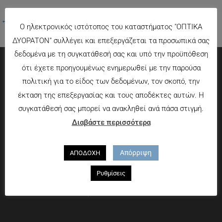
←
Προηγούμενο Πολυμέσα
Ο ηλεκτρονικός ιστότοπος του καταστήματος "ΟΠΤΙΚΑ
ΔΥΟΡΑΤΟΝ" συλλέγει και επεξεργάζεται τα προσωπικά σας
δεδομένα με τη συγκατάθεσή σας και υπό την προϋπόθεση
ότι έχετε προηγουμένως ενημερωθεί με την παρούσα
Πληροφορίες
πολιτική για το είδος των δεδομένων, τον σκοπό, την
έκταση της επεξεργασίας και τους αποδέκτες αυτών. Η
Τρόποι πληρωμής
συγκατάθεσή σας μπορεί να ανακληθεί ανά πάσα στιγμή.
Τρόποι αποστολής
Διαβάστε περισσότερα
Πολιτική επιστροφών
Που θα μας βρείτε
Απόρριψη
ΑΠΟΔΟΧΗ
Χαροκόπου 13-15, Αθήνα 176 72
Ρυθμίσεις
Τηλ. 2109597894