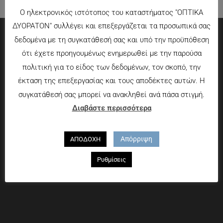
Ο ηλεκτρονικός ιστότοπος του καταστήματος "ΟΠΤΙΚΑ
ΔΥΟΡΑΤΟΝ" συλλέγει και επεξεργάζεται τα προσωπικά σας
δεδομένα με τη συγκατάθεσή σας και υπό την προϋπόθεση
Πληροφορίες
ότι έχετε προηγουμένως ενημερωθεί με την παρούσα
πολιτική για το είδος των δεδομένων, τον σκοπό, την
Τρόποι πληρωμής
έκταση της επεξεργασίας και τους αποδέκτες αυτών. Η
Τρόποι αποστολής
συγκατάθεσή σας μπορεί να ανακληθεί ανά πάσα στιγμή.
Πολιτική επιστροφών
Διαβάστε περισσότερα
Που θα μας βρείτε
Απόρριψη
ΑΠΟΔΟΧΗ
Χαροκόπου 13-15, Αθήνα 176 72
Ρυθμίσεις
Τηλ. 2109597894