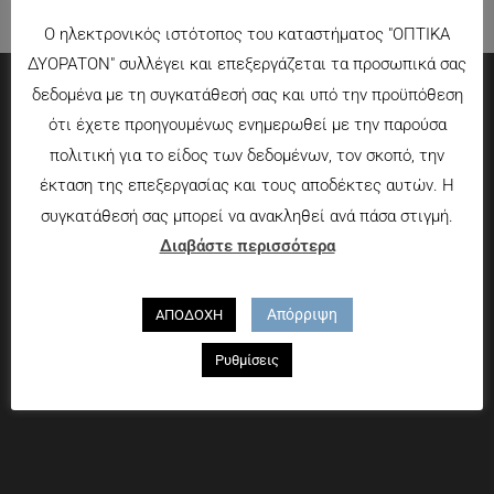
Ο ηλεκτρονικός ιστότοπος του καταστήματος "ΟΠΤΙΚΑ
ΔΥΟΡΑΤΟΝ" συλλέγει και επεξεργάζεται τα προσωπικά σας
δεδομένα με τη συγκατάθεσή σας και υπό την προϋπόθεση
Πληροφορίες
ότι έχετε προηγουμένως ενημερωθεί με την παρούσα
πολιτική για το είδος των δεδομένων, τον σκοπό, την
Τρόποι πληρωμής
έκταση της επεξεργασίας και τους αποδέκτες αυτών. Η
Τρόποι αποστολής
συγκατάθεσή σας μπορεί να ανακληθεί ανά πάσα στιγμή.
Πολιτική επιστροφών
Διαβάστε περισσότερα
Που θα μας βρείτε
Απόρριψη
ΑΠΟΔΟΧΗ
Χαροκόπου 13-15, Αθήνα 176 72
Ρυθμίσεις
Τηλ. 2109597894