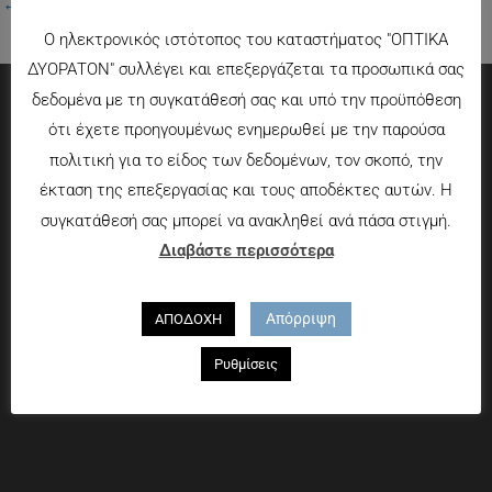
←
Προηγούμενο Πολυμέσα
Ο ηλεκτρονικός ιστότοπος του καταστήματος "ΟΠΤΙΚΑ
ΔΥΟΡΑΤΟΝ" συλλέγει και επεξεργάζεται τα προσωπικά σας
δεδομένα με τη συγκατάθεσή σας και υπό την προϋπόθεση
ότι έχετε προηγουμένως ενημερωθεί με την παρούσα
Πληροφορίες
πολιτική για το είδος των δεδομένων, τον σκοπό, την
Τρόποι πληρωμής
έκταση της επεξεργασίας και τους αποδέκτες αυτών. Η
Τρόποι αποστολής
συγκατάθεσή σας μπορεί να ανακληθεί ανά πάσα στιγμή.
Πολιτική επιστροφών
Διαβάστε περισσότερα
Που θα μας βρείτε
Απόρριψη
ΑΠΟΔΟΧΗ
Χαροκόπου 13-15, Αθήνα 176 72
Ρυθμίσεις
Τηλ. 2109597894