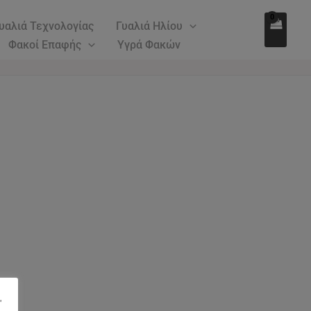
υαλιά Τεχνολογίας
Γυαλιά Ηλίου
Φακοί Επαφής
Υγρά Φακών
"