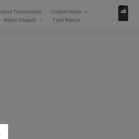
υαλιά Τεχνολογίας
Γυαλιά Ηλίου
Φακοί Επαφής
Υγρά Φακών
"