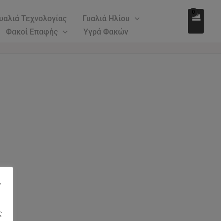
υαλιά Τεχνολογίας
Γυαλιά Ηλίου
Φακοί Επαφής
Υγρά Φακών
"
ς