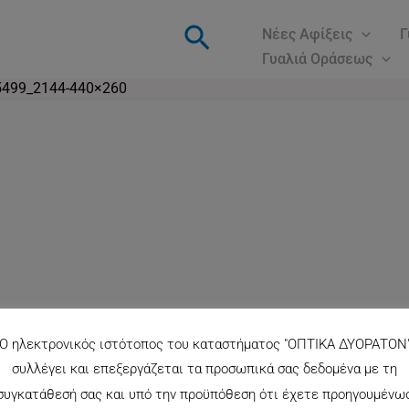
Αναζήτηση
Νέες Αφίξεις
Γ
Γυαλιά Οράσεως
499_2144-440×260
Ο ηλεκτρονικός ιστότοπος του καταστήματος "ΟΠΤΙΚΑ ΔΥΟΡΑΤΟΝ
συλλέγει και επεξεργάζεται τα προσωπικά σας δεδομένα με τη
συγκατάθεσή σας και υπό την προϋπόθεση ότι έχετε προηγουμένω