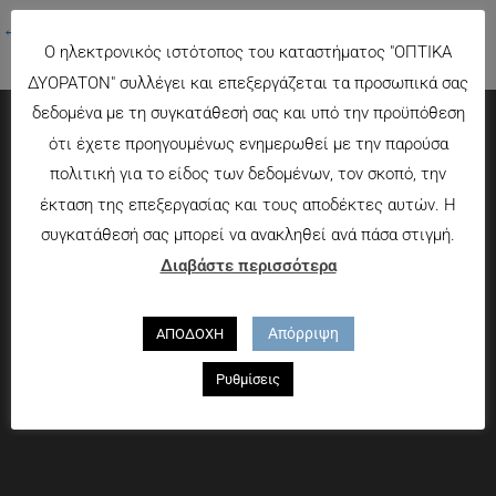
←
Προηγούμενο Πολυμέσα
Ο ηλεκτρονικός ιστότοπος του καταστήματος "ΟΠΤΙΚΑ
ΔΥΟΡΑΤΟΝ" συλλέγει και επεξεργάζεται τα προσωπικά σας
δεδομένα με τη συγκατάθεσή σας και υπό την προϋπόθεση
ότι έχετε προηγουμένως ενημερωθεί με την παρούσα
Πληροφορίες
πολιτική για το είδος των δεδομένων, τον σκοπό, την
έκταση της επεξεργασίας και τους αποδέκτες αυτών. Η
Τρόποι πληρωμής
συγκατάθεσή σας μπορεί να ανακληθεί ανά πάσα στιγμή.
Τρόποι αποστολής
Διαβάστε περισσότερα
Πολιτική επιστροφών
Που θα μας βρείτε
Απόρριψη
ΑΠΟΔΟΧΗ
Χαροκόπου 13-15, Αθήνα 176 72
Ρυθμίσεις
Τηλ. 2109597894