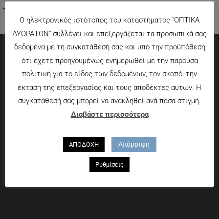
←
Προηγούμενο Πολυμέσα
Ο ηλεκτρονικός ιστότοπος του καταστήματος "ΟΠΤΙΚΑ
ΔΥΟΡΑΤΟΝ" συλλέγει και επεξεργάζεται τα προσωπικά σας
δεδομένα με τη συγκατάθεσή σας και υπό την προϋπόθεση
ότι έχετε προηγουμένως ενημερωθεί με την παρούσα
Πληροφορίες
πολιτική για το είδος των δεδομένων, τον σκοπό, την
Τρόποι πληρωμής
έκταση της επεξεργασίας και τους αποδέκτες αυτών. Η
Τρόποι αποστολής
συγκατάθεσή σας μπορεί να ανακληθεί ανά πάσα στιγμή.
Πολιτική επιστροφών
Διαβάστε περισσότερα
Που θα μας βρείτε
Απόρριψη
ΑΠΟΔΟΧΗ
Χαροκόπου 13-15, Αθήνα 176 72
Ρυθμίσεις
Τηλ. 2109597894