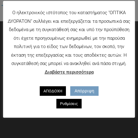
←
Προηγούμενο Πολυμέσα
Ο ηλεκτρονικός ιστότοπος του καταστήματος "ΟΠΤΙΚΑ
ΔΥΟΡΑΤΟΝ" συλλέγει και επεξεργάζεται τα προσωπικά σας
δεδομένα με τη συγκατάθεσή σας και υπό την προϋπόθεση
ότι έχετε προηγουμένως ενημερωθεί με την παρούσα
Πληροφορίες
πολιτική για το είδος των δεδομένων, τον σκοπό, την
Τρόποι πληρωμής
έκταση της επεξεργασίας και τους αποδέκτες αυτών. Η
Τρόποι αποστολής
συγκατάθεσή σας μπορεί να ανακληθεί ανά πάσα στιγμή.
Πολιτική επιστροφών
Διαβάστε περισσότερα
Που θα μας βρείτε
Απόρριψη
ΑΠΟΔΟΧΗ
Χαροκόπου 13-15, Αθήνα 176 72
Ρυθμίσεις
Τηλ. 2109597894