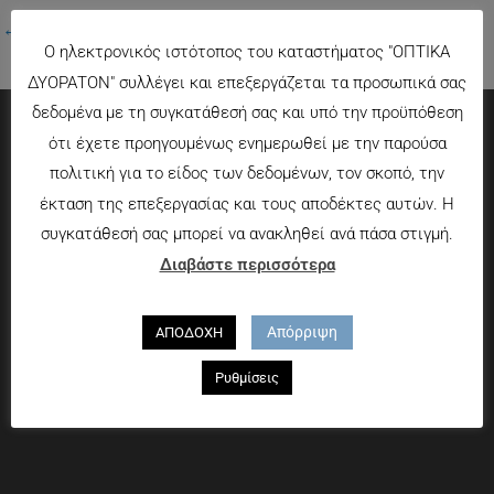
←
Προηγούμενο Πολυμέσα
Ο ηλεκτρονικός ιστότοπος του καταστήματος "ΟΠΤΙΚΑ
ΔΥΟΡΑΤΟΝ" συλλέγει και επεξεργάζεται τα προσωπικά σας
δεδομένα με τη συγκατάθεσή σας και υπό την προϋπόθεση
ότι έχετε προηγουμένως ενημερωθεί με την παρούσα
Πληροφορίες
πολιτική για το είδος των δεδομένων, τον σκοπό, την
έκταση της επεξεργασίας και τους αποδέκτες αυτών. Η
Τρόποι πληρωμής
συγκατάθεσή σας μπορεί να ανακληθεί ανά πάσα στιγμή.
Τρόποι αποστολής
Διαβάστε περισσότερα
Πολιτική επιστροφών
Που θα μας βρείτε
Απόρριψη
ΑΠΟΔΟΧΗ
Χαροκόπου 13-15, Αθήνα 176 72
Ρυθμίσεις
Τηλ. 2109597894