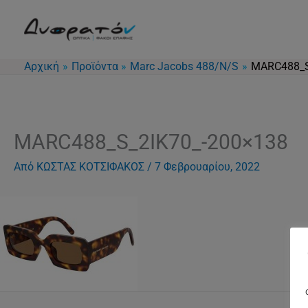
Μετάβαση
στο
περιεχόμενο
Αρχική
Προϊόντα
Marc Jacobs 488/N/S
MARC488_S
MARC488_S_2IK70_-200×138
Από
ΚΩΣΤΑΣ ΚΟΤΣΙΦΑΚΟΣ
/
7 Φεβρουαρίου, 2022