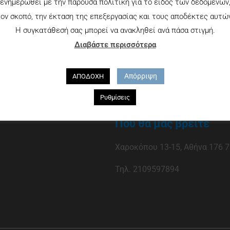
ενημερωθεί με την παρούσα πολιτική για το είδος των δεδομένων
ον σκοπό, την έκταση της επεξεργασίας και τους αποδέκτες αυτώ
Η συγκατάθεσή σας μπορεί να ανακληθεί ανά πάσα στιγμή.
Διαβάστε περισσότερα
Απόρριψη
ΑΠΟΔΟΧΗ
Ρυθμίσεις
Που θα μας βρείτε
Χαροκόπου 13-15, Αθήνα 176 7
Τηλ. 2109597894