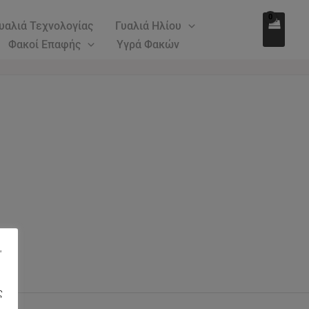
υαλιά Τεχνολογίας
Γυαλιά Ηλίου
Φακοί Επαφής
Υγρά Φακών
"
ς