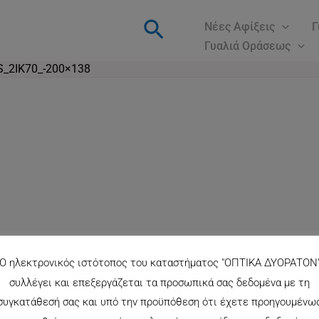
Αναζήτηση
Νέες Αφίξεις
Γ
Γυαλιά Οράσεως
_2IK70_-200×138
Ο ηλεκτρονικός ιστότοπος του καταστήματος "ΟΠΤΙΚΑ ΔΥΟΡΑΤΟΝ
συλλέγει και επεξεργάζεται τα προσωπικά σας δεδομένα με τη
συγκατάθεσή σας και υπό την προϋπόθεση ότι έχετε προηγουμένω