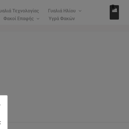
υαλιά Τεχνολογίας
Γυαλιά Ηλίου
Φακοί Επαφής
Υγρά Φακών
"
ς