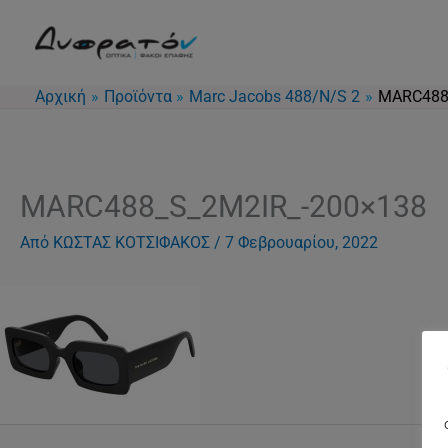
Μετάβαση
στο
περιεχόμενο
Αρχική
Προϊόντα
Marc Jacobs 488/N/S 2
MARC488
MARC488_S_2M2IR_-200×138
Από
ΚΩΣΤΑΣ ΚΟΤΣΙΦΑΚΟΣ
/
7 Φεβρουαρίου, 2022