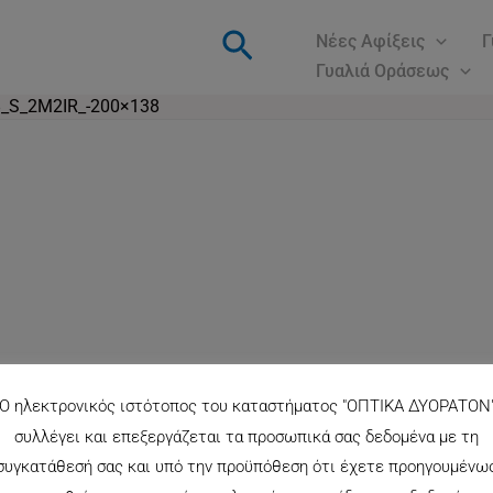
Αναζήτηση
Νέες Αφίξεις
Γ
Γυαλιά Οράσεως
_S_2M2IR_-200×138
Ο ηλεκτρονικός ιστότοπος του καταστήματος "ΟΠΤΙΚΑ ΔΥΟΡΑΤΟΝ
συλλέγει και επεξεργάζεται τα προσωπικά σας δεδομένα με τη
συγκατάθεσή σας και υπό την προϋπόθεση ότι έχετε προηγουμένω