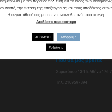
ενημερωθεί με την παρούσα πολιτική για το είδος των δεδομένων
ον σκοπό, την έκταση της επεξεργασίας και τους αποδέκτες αυτώ
Η συγκατάθεσή σας μπορεί να ανακληθεί ανά πάσα στιγμή.
Διαβάστε περισσότερα
Απόρριψη
ΑΠΟΔΟΧΗ
Ρυθμίσεις
Που θα μας βρείτε
Χαροκόπου 13-15, Αθήνα 176 7
Τηλ. 2109597894