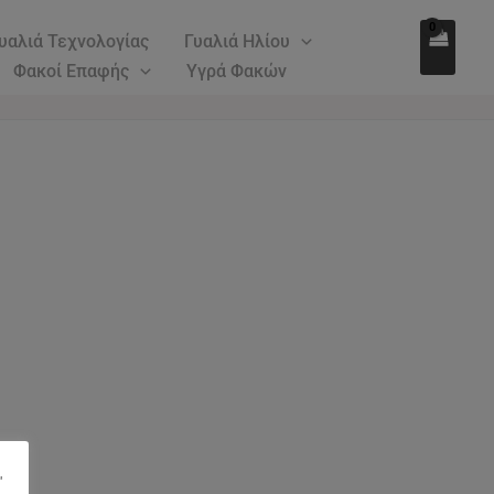
υαλιά Τεχνολογίας
Γυαλιά Ηλίου
Φακοί Επαφής
Υγρά Φακών
"