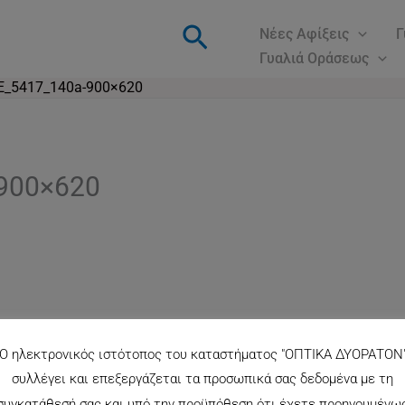
Αναζήτηση
Νέες Αφίξεις
Γ
Γυαλιά Οράσεως
_5417_140a-900×620
900×620
Ο ηλεκτρονικός ιστότοπος του καταστήματος "ΟΠΤΙΚΑ ΔΥΟΡΑΤΟΝ
συλλέγει και επεξεργάζεται τα προσωπικά σας δεδομένα με τη
συγκατάθεσή σας και υπό την προϋπόθεση ότι έχετε προηγουμένω