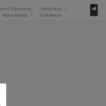
υαλιά Τεχνολογίας
Γυαλιά Ηλίου
Φακοί Επαφής
Υγρά Φακών
"
ς