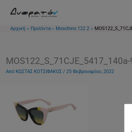
Μετάβαση
στο
περιεχόμενο
Αρχική
Προϊόντα
Moschino 122 2
MOS122_S_71CJE
MOS122_S_71CJE_5417_140a-
Από
ΚΩΣΤΑΣ ΚΟΤΣΙΦΑΚΟΣ
/
25 Φεβρουαρίου, 2022