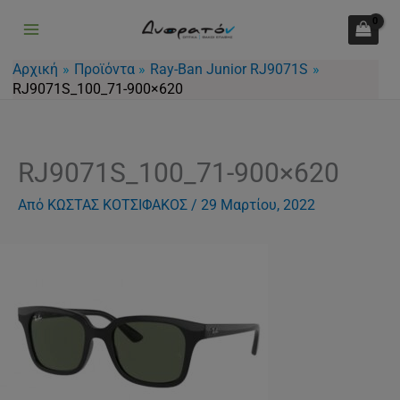
Μετάβαση
στο
περιεχόμενο
Αρχική
Προϊόντα
Ray-Ban Junior RJ9071S
RJ9071S_100_71-900×620
RJ9071S_100_71-900×620
Από
ΚΩΣΤΑΣ ΚΟΤΣΙΦΑΚΟΣ
/
29 Μαρτίου, 2022