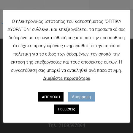
Ο ηλεκτρονικός ιστότοπος του καταστήματος "ΟΠΤΙΚΑ
←
Προηγούμενο Πολυμέσα
ΔΥΟΡΑΤΟΝ" συλλέγει και επεξεργάζεται τα προσωπικά σας
δεδομένα με τη συγκατάθεσή σας και υπό την προϋπόθεση
ότι έχετε προηγουμένως ενημερωθεί με την παρούσα
πολιτική για το είδος των δεδομένων, τον σκοπό, την
Πληροφορίες
έκταση της επεξεργασίας και τους αποδέκτες αυτών. Η
συγκατάθεσή σας μπορεί να ανακληθεί ανά πάσα στιγμή.
Τρόποι πληρωμής
Διαβάστε περισσότερα
Τρόποι αποστολής
Πολιτική επιστροφών
Απόρριψη
ΑΠΟΔΟΧΗ
Που θα μας βρείτε
Ρυθμίσεις
Χαροκόπου 13-15, Αθήνα 176 72
Τηλ. 2109597894