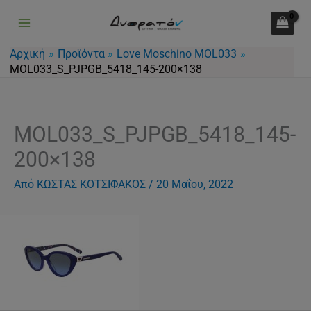
Μετάβαση
στο
περιεχόμενο
Αρχική
Προϊόντα
Love Moschino MOL033
MOL033_S_PJPGB_5418_145-200×138
MOL033_S_PJPGB_5418_145-
200×138
Από
ΚΩΣΤΑΣ ΚΟΤΣΙΦΑΚΟΣ
/
20 Μαΐου, 2022