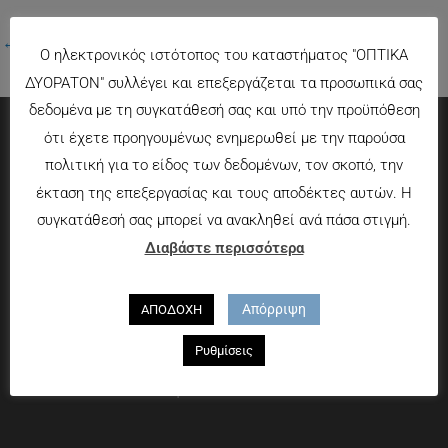
←
Προηγούμενο Πολυμέσα
Ο ηλεκτρονικός ιστότοπος του καταστήματος "ΟΠΤΙΚΑ
ΔΥΟΡΑΤΟΝ" συλλέγει και επεξεργάζεται τα προσωπικά σας
δεδομένα με τη συγκατάθεσή σας και υπό την προϋπόθεση
ότι έχετε προηγουμένως ενημερωθεί με την παρούσα
Πληροφορίες
πολιτική για το είδος των δεδομένων, τον σκοπό, την
έκταση της επεξεργασίας και τους αποδέκτες αυτών. Η
Τρόποι πληρωμής
συγκατάθεσή σας μπορεί να ανακληθεί ανά πάσα στιγμή.
Τρόποι αποστολής
Διαβάστε περισσότερα
Πολιτική επιστροφών
Που θα μας βρείτε
Απόρριψη
ΑΠΟΔΟΧΗ
Χαροκόπου 13-15, Αθήνα 176 72
Ρυθμίσεις
Τηλ. 2109597894