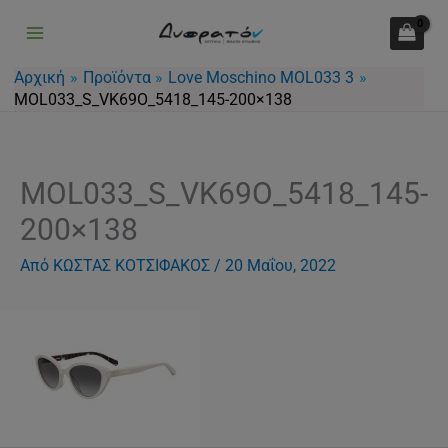
Μετάβαση
στο
περιεχόμενο
Αρχική
Προϊόντα
Love Moschino MOL033 3
MOL033_S_VK69O_5418_145-200×138
MOL033_S_VK69O_5418_145-
200×138
Από
ΚΩΣΤΑΣ ΚΟΤΣΙΦΑΚΟΣ
/
20 Μαΐου, 2022