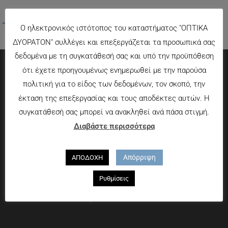
←
Προηγούμενο Πολυμέσα
Ο ηλεκτρονικός ιστότοπος του καταστήματος "ΟΠΤΙΚΑ
ΔΥΟΡΑΤΟΝ" συλλέγει και επεξεργάζεται τα προσωπικά σας
δεδομένα με τη συγκατάθεσή σας και υπό την προϋπόθεση
ότι έχετε προηγουμένως ενημερωθεί με την παρούσα
Πληροφορίες
πολιτική για το είδος των δεδομένων, τον σκοπό, την
έκταση της επεξεργασίας και τους αποδέκτες αυτών. Η
Τρόποι πληρωμής
συγκατάθεσή σας μπορεί να ανακληθεί ανά πάσα στιγμή.
Τρόποι αποστολής
Διαβάστε περισσότερα
Πολιτική επιστροφών
Που θα μας βρείτε
Απόρριψη
ΑΠΟΔΟΧΗ
Χαροκόπου 13-15, Αθήνα 176 72
Ρυθμίσεις
Τηλ. 2109597894