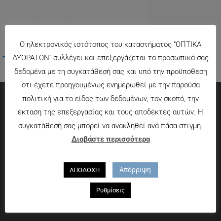
Ο ηλεκτρονικός ιστότοπος του καταστήματος "ΟΠΤΙΚΑ
←
Προηγούμενο Πολυμέσα
ΔΥΟΡΑΤΟΝ" συλλέγει και επεξεργάζεται τα προσωπικά σας
δεδομένα με τη συγκατάθεσή σας και υπό την προϋπόθεση
ότι έχετε προηγουμένως ενημερωθεί με την παρούσα
πολιτική για το είδος των δεδομένων, τον σκοπό, την
Πληροφορίες
έκταση της επεξεργασίας και τους αποδέκτες αυτών. Η
συγκατάθεσή σας μπορεί να ανακληθεί ανά πάσα στιγμή.
Τρόποι πληρωμής
Διαβάστε περισσότερα
Τρόποι αποστολής
Πολιτική επιστροφών
Απόρριψη
ΑΠΟΔΟΧΗ
Που θα μας βρείτε
Ρυθμίσεις
Χαροκόπου 13-15, Αθήνα 176 72