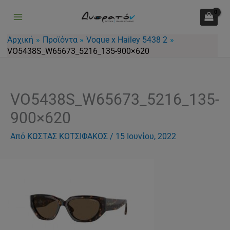
Μετάβαση
στο
περιεχόμενο
Αρχική
Προϊόντα
Voque x Hailey 5438 2
VO5438S_W65673_5216_135-900×620
VO5438S_W65673_5216_135-
900×620
Από
ΚΩΣΤΑΣ ΚΟΤΣΙΦΑΚΟΣ
/
15 Ιουνίου, 2022