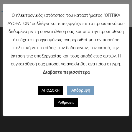
←
Προηγούμενο Πολυμέσα
Ο ηλεκτρονικός ιστότοπος του καταστήματος "ΟΠΤΙΚΑ
ΔΥΟΡΑΤΟΝ" συλλέγει και επεξεργάζεται τα προσωπικά σας
δεδομένα με τη συγκατάθεσή σας και υπό την προϋπόθεση
ότι έχετε προηγουμένως ενημερωθεί με την παρούσα
Πληροφορίες
πολιτική για το είδος των δεδομένων, τον σκοπό, την
έκταση της επεξεργασίας και τους αποδέκτες αυτών. Η
Τρόποι πληρωμής
συγκατάθεσή σας μπορεί να ανακληθεί ανά πάσα στιγμή.
Τρόποι αποστολής
Διαβάστε περισσότερα
Πολιτική επιστροφών
Που θα μας βρείτε
Απόρριψη
ΑΠΟΔΟΧΗ
Χαροκόπου 13-15, Αθήνα 176 72
Ρυθμίσεις
Τηλ. 2109597894