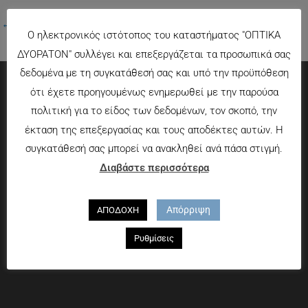
←
Προηγούμενο Πολυμέσα
Ο ηλεκτρονικός ιστότοπος του καταστήματος "ΟΠΤΙΚΑ
ΔΥΟΡΑΤΟΝ" συλλέγει και επεξεργάζεται τα προσωπικά σας
δεδομένα με τη συγκατάθεσή σας και υπό την προϋπόθεση
ότι έχετε προηγουμένως ενημερωθεί με την παρούσα
Πληροφορίες
πολιτική για το είδος των δεδομένων, τον σκοπό, την
έκταση της επεξεργασίας και τους αποδέκτες αυτών. Η
Τρόποι πληρωμής
συγκατάθεσή σας μπορεί να ανακληθεί ανά πάσα στιγμή.
Τρόποι αποστολής
Διαβάστε περισσότερα
Πολιτική επιστροφών
Που θα μας βρείτε
Απόρριψη
ΑΠΟΔΟΧΗ
Χαροκόπου 13-15, Αθήνα 176 72
Ρυθμίσεις
Τηλ. 2109597894