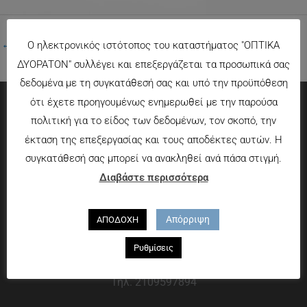
←
Προηγούμενο Πολυμέσα
Ο ηλεκτρονικός ιστότοπος του καταστήματος "ΟΠΤΙΚΑ
ΔΥΟΡΑΤΟΝ" συλλέγει και επεξεργάζεται τα προσωπικά σας
δεδομένα με τη συγκατάθεσή σας και υπό την προϋπόθεση
ότι έχετε προηγουμένως ενημερωθεί με την παρούσα
πολιτική για το είδος των δεδομένων, τον σκοπό, την
Πληροφορίες
έκταση της επεξεργασίας και τους αποδέκτες αυτών. Η
Τρόποι πληρωμής
συγκατάθεσή σας μπορεί να ανακληθεί ανά πάσα στιγμή.
Τρόποι αποστολής
Διαβάστε περισσότερα
Πολιτική επιστροφών
Που θα μας βρείτε
Απόρριψη
ΑΠΟΔΟΧΗ
Ρυθμίσεις
Χαροκόπου 13-15, Αθήνα 176 72
Τηλ. 2109597894