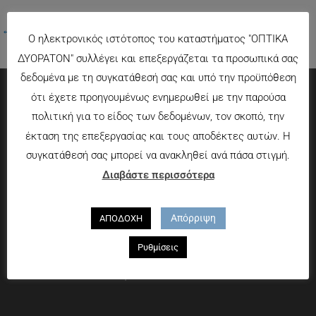
←
Προηγούμενο Πολυμέσα
Ο ηλεκτρονικός ιστότοπος του καταστήματος "ΟΠΤΙΚΑ
ΔΥΟΡΑΤΟΝ" συλλέγει και επεξεργάζεται τα προσωπικά σας
δεδομένα με τη συγκατάθεσή σας και υπό την προϋπόθεση
ότι έχετε προηγουμένως ενημερωθεί με την παρούσα
Πληροφορίες
πολιτική για το είδος των δεδομένων, τον σκοπό, την
έκταση της επεξεργασίας και τους αποδέκτες αυτών. Η
Τρόποι πληρωμής
συγκατάθεσή σας μπορεί να ανακληθεί ανά πάσα στιγμή.
Τρόποι αποστολής
Διαβάστε περισσότερα
Πολιτική επιστροφών
Που θα μας βρείτε
Απόρριψη
ΑΠΟΔΟΧΗ
Χαροκόπου 13-15, Αθήνα 176 72
Ρυθμίσεις
Τηλ. 2109597894