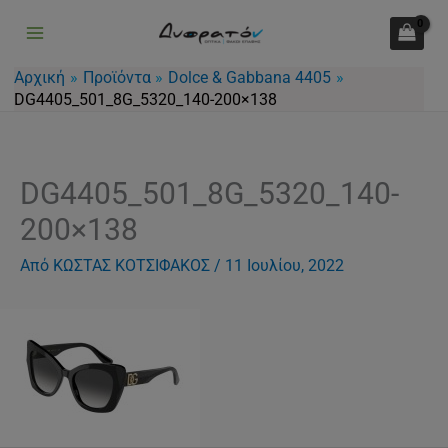
Μετάβαση
στο
περιεχόμενο
Αρχική
Προϊόντα
Dolce & Gabbana 4405
DG4405_501_8G_5320_140-200×138
DG4405_501_8G_5320_140-
200×138
Από
ΚΩΣΤΑΣ ΚΟΤΣΙΦΑΚΟΣ
/
11 Ιουλίου, 2022