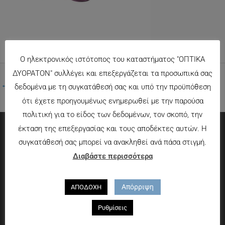
Ο ηλεκτρονικός ιστότοπος του καταστήματος "ΟΠΤΙΚΑ
ΔΥΟΡΑΤΟΝ" συλλέγει και επεξεργάζεται τα προσωπικά σας
←
Προηγούμενο Πολυμέσα
δεδομένα με τη συγκατάθεσή σας και υπό την προϋπόθεση
ότι έχετε προηγουμένως ενημερωθεί με την παρούσα
πολιτική για το είδος των δεδομένων, τον σκοπό, την
έκταση της επεξεργασίας και τους αποδέκτες αυτών. Η
συγκατάθεσή σας μπορεί να ανακληθεί ανά πάσα στιγμή.
Πληροφορίες
Διαβάστε περισσότερα
Τρόποι πληρωμής
Τρόποι αποστολής
Απόρριψη
ΑΠΟΔΟΧΗ
Πολιτική επιστροφών
Ρυθμίσεις
Που θα μας βρείτε