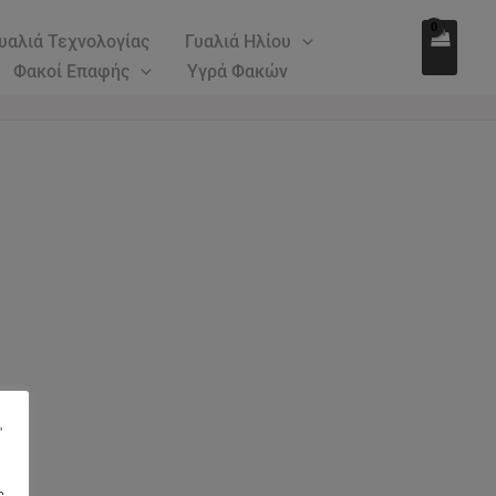
υαλιά Τεχνολογίας
Γυαλιά Ηλίου
Φακοί Επαφής
Υγρά Φακών
"
ς