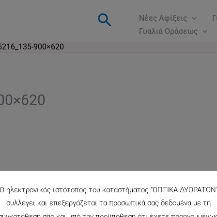
Αναζήτηση
Νέες Αφίξεις
Γ
Γυαλιά Οράσεως
216_135-900×620
00×620
Ο ηλεκτρονικός ιστότοπος του καταστήματος "ΟΠΤΙΚΑ ΔΥΟΡΑΤΟΝ
συλλέγει και επεξεργάζεται τα προσωπικά σας δεδομένα με τη
συγκατάθεσή σας και υπό την προϋπόθεση ότι έχετε προηγουμένω