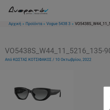
Μετάβαση
στο
περιεχόμενο
Αρχική
Προϊόντα
Vogue 5438 3
VO5438S_W44_11_5
VO5438S_W44_11_5216_135-9
Από
ΚΩΣΤΑΣ ΚΟΤΣΙΦΑΚΟΣ
/
10 Οκτωβρίου, 2022