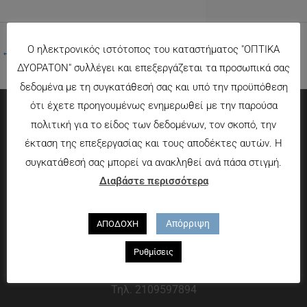
Ο ηλεκτρονικός ιστότοπος του καταστήματος "ΟΠΤΙΚΑ
←
Προηγούμενο Πολυμέσα
ΔΥΟΡΑΤΟΝ" συλλέγει και επεξεργάζεται τα προσωπικά σας
δεδομένα με τη συγκατάθεσή σας και υπό την προϋπόθεση
ότι έχετε προηγουμένως ενημερωθεί με την παρούσα
πολιτική για το είδος των δεδομένων, τον σκοπό, την
Πληροφορίες
έκταση της επεξεργασίας και τους αποδέκτες αυτών. Η
συγκατάθεσή σας μπορεί να ανακληθεί ανά πάσα στιγμή.
Τρόποι πληρωμής
Διαβάστε περισσότερα
Τρόποι αποστολής
Πολιτική επιστροφών
Απόρριψη
ΑΠΟΔΟΧΗ
Που θα μας βρείτε
Ρυθμίσεις
Χαροκόπου 13-15, Αθήνα 176 72
Τηλ. 2109597894