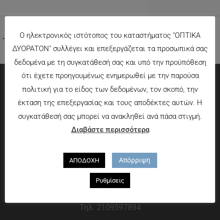
Ο ηλεκτρονικός ιστότοπος του καταστήματος "ΟΠΤΙΚΑ
←
Προηγούμενο Πολυμέσα
ΔΥΟΡΑΤΟΝ" συλλέγει και επεξεργάζεται τα προσωπικά σας
δεδομένα με τη συγκατάθεσή σας και υπό την προϋπόθεση
ότι έχετε προηγουμένως ενημερωθεί με την παρούσα
πολιτική για το είδος των δεδομένων, τον σκοπό, την
Πληροφορίες
έκταση της επεξεργασίας και τους αποδέκτες αυτών. Η
συγκατάθεσή σας μπορεί να ανακληθεί ανά πάσα στιγμή.
Τρόποι πληρωμής
Διαβάστε περισσότερα
Τρόποι αποστολής
Πολιτική επιστροφών
Απόρριψη
ΑΠΟΔΟΧΗ
Που θα μας βρείτε
Ρυθμίσεις
Χαροκόπου 13-15, Αθήνα 176 72
Τηλ. 2109597894