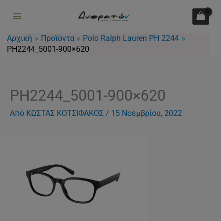
Μετάβαση
στο
περιεχόμενο
Αρχική
Προϊόντα
Polo Ralph Lauren PH 2244
PH2244_5001-900×620
PH2244_5001-900×620
Από
ΚΩΣΤΑΣ ΚΟΤΣΙΦΑΚΟΣ
/
15 Νοεμβρίου, 2022