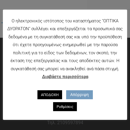
Ο ηλεκτρονικός ιστότοπος του καταστήματος "ΟΠΤΙΚΑ
←
Προηγούμενο Πολυμέσα
ΔΥΟΡΑΤΟΝ" συλλέγει και επεξεργάζεται τα προσωπικά σας
δεδομένα με τη συγκατάθεσή σας και υπό την προϋπόθεση
ότι έχετε προηγουμένως ενημερωθεί με την παρούσα
πολιτική για το είδος των δεδομένων, τον σκοπό, την
Πληροφορίες
έκταση της επεξεργασίας και τους αποδέκτες αυτών. Η
συγκατάθεσή σας μπορεί να ανακληθεί ανά πάσα στιγμή.
Τρόποι πληρωμής
Διαβάστε περισσότερα
Τρόποι αποστολής
Πολιτική επιστροφών
Απόρριψη
ΑΠΟΔΟΧΗ
Που θα μας βρείτε
Ρυθμίσεις
Χαροκόπου 13-15, Αθήνα 176 72
Τηλ. 2109597894