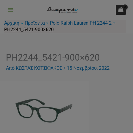
Μετάβαση
στο
περιεχόμενο
Αρχική
Προϊόντα
Polo Ralph Lauren PH 2244 2
PH2244_5421-900×620
PH2244_5421-900×620
Από
ΚΩΣΤΑΣ ΚΟΤΣΙΦΑΚΟΣ
/
15 Νοεμβρίου, 2022