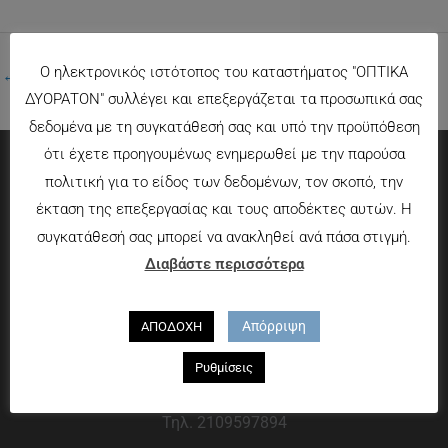
Ο ηλεκτρονικός ιστότοπος του καταστήματος "ΟΠΤΙΚΑ
←
Προηγούμενο Πολυμέσα
ΔΥΟΡΑΤΟΝ" συλλέγει και επεξεργάζεται τα προσωπικά σας
δεδομένα με τη συγκατάθεσή σας και υπό την προϋπόθεση
ότι έχετε προηγουμένως ενημερωθεί με την παρούσα
πολιτική για το είδος των δεδομένων, τον σκοπό, την
Πληροφορίες
έκταση της επεξεργασίας και τους αποδέκτες αυτών. Η
συγκατάθεσή σας μπορεί να ανακληθεί ανά πάσα στιγμή.
Τρόποι πληρωμής
Διαβάστε περισσότερα
Τρόποι αποστολής
Πολιτική επιστροφών
Απόρριψη
ΑΠΟΔΟΧΗ
Που θα μας βρείτε
Ρυθμίσεις
Χαροκόπου 13-15, Αθήνα 176 72
Τηλ. 2109597894