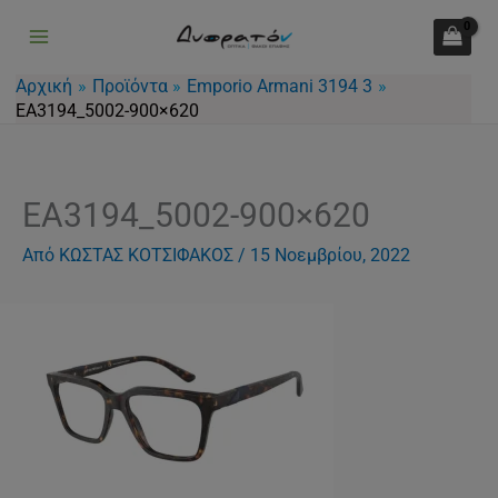
Μετάβαση
στο
περιεχόμενο
Αρχική
Προϊόντα
Emporio Armani 3194 3
EA3194_5002-900×620
EA3194_5002-900×620
Από
ΚΩΣΤΑΣ ΚΟΤΣΙΦΑΚΟΣ
/
15 Νοεμβρίου, 2022