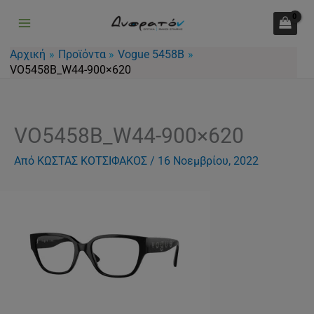
Μετάβαση
στο
περιεχόμενο
Αρχική
Προϊόντα
Vogue 5458Β
VO5458B_W44-900×620
VO5458B_W44-900×620
Από
ΚΩΣΤΑΣ ΚΟΤΣΙΦΑΚΟΣ
/
16 Νοεμβρίου, 2022