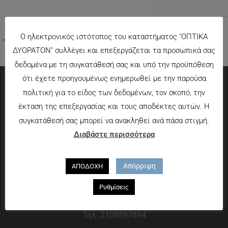
Ο ηλεκτρονικός ιστότοπος του καταστήματος "ΟΠΤΙΚΑ
←
Προηγούμενο Πολυμέσα
ΔΥΟΡΑΤΟΝ" συλλέγει και επεξεργάζεται τα προσωπικά σας
δεδομένα με τη συγκατάθεσή σας και υπό την προϋπόθεση
ότι έχετε προηγουμένως ενημερωθεί με την παρούσα
πολιτική για το είδος των δεδομένων, τον σκοπό, την
Πληροφορίες
έκταση της επεξεργασίας και τους αποδέκτες αυτών. Η
συγκατάθεσή σας μπορεί να ανακληθεί ανά πάσα στιγμή.
Τρόποι πληρωμής
Διαβάστε περισσότερα
Τρόποι αποστολής
Πολιτική επιστροφών
Απόρριψη
ΑΠΟΔΟΧΗ
Που θα μας βρείτε
Ρυθμίσεις
Χαροκόπου 13-15, Αθήνα 176 72
Τηλ. 2109597894