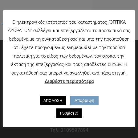
Ο ηλεκτρονικός ιστότοπος του καταστήματος "ΟΠΤΙΚΑ
←
Προηγούμενο Πολυμέσα
ΔΥΟΡΑΤΟΝ" συλλέγει και επεξεργάζεται τα προσωπικά σας
δεδομένα με τη συγκατάθεσή σας και υπό την προϋπόθεση
ότι έχετε προηγουμένως ενημερωθεί με την παρούσα
πολιτική για το είδος των δεδομένων, τον σκοπό, την
Πληροφορίες
έκταση της επεξεργασίας και τους αποδέκτες αυτών. Η
συγκατάθεσή σας μπορεί να ανακληθεί ανά πάσα στιγμή.
Τρόποι πληρωμής
Διαβάστε περισσότερα
Τρόποι αποστολής
Πολιτική επιστροφών
Απόρριψη
ΑΠΟΔΟΧΗ
Που θα μας βρείτε
Ρυθμίσεις
Χαροκόπου 13-15, Αθήνα 176 72
Τηλ. 2109597894