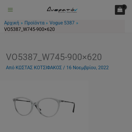
Μετάβαση
στο
περιεχόμενο
Αρχική
Προϊόντα
Vogue 5387
VO5387_W745-900×620
VO5387_W745-900×620
Από
ΚΩΣΤΑΣ ΚΟΤΣΙΦΑΚΟΣ
/
16 Νοεμβρίου, 2022