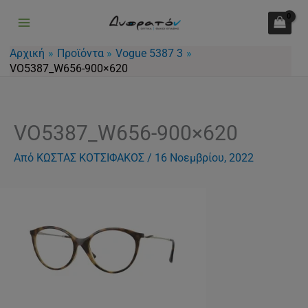
Μετάβαση
στο
περιεχόμενο
Αρχική
Προϊόντα
Vogue 5387 3
VO5387_W656-900×620
VO5387_W656-900×620
Από
ΚΩΣΤΑΣ ΚΟΤΣΙΦΑΚΟΣ
/
16 Νοεμβρίου, 2022