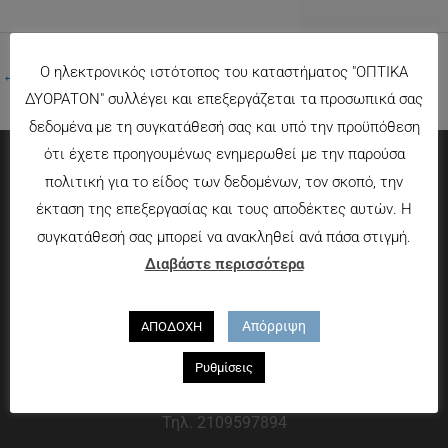
Ο ηλεκτρονικός ιστότοπος του καταστήματος "ΟΠΤΙΚΑ
←
Προηγούμενο Πολυμέσα
ΔΥΟΡΑΤΟΝ" συλλέγει και επεξεργάζεται τα προσωπικά σας
δεδομένα με τη συγκατάθεσή σας και υπό την προϋπόθεση
ότι έχετε προηγουμένως ενημερωθεί με την παρούσα
πολιτική για το είδος των δεδομένων, τον σκοπό, την
Πληροφορίες
έκταση της επεξεργασίας και τους αποδέκτες αυτών. Η
συγκατάθεσή σας μπορεί να ανακληθεί ανά πάσα στιγμή.
Τρόποι πληρωμής
Διαβάστε περισσότερα
Τρόποι αποστολής
Πολιτική επιστροφών
Απόρριψη
ΑΠΟΔΟΧΗ
Που θα μας βρείτε
Ρυθμίσεις
Χαροκόπου 13-15, Αθήνα 176 72
Τηλ. 2109597894