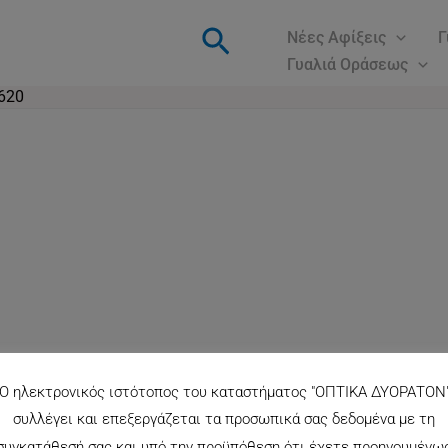
Αναζήτηση
Νέες Αφίξεις
Γ
Γυαλιά Οράσεως
620
Ο ηλεκτρονικός ιστότοπος του καταστήματος "ΟΠΤΙΚΑ ΔΥΟΡΑΤΟΝ
συλλέγει και επεξεργάζεται τα προσωπικά σας δεδομένα με τη
συγκατάθεσή σας και υπό την προϋπόθεση ότι έχετε προηγουμένω