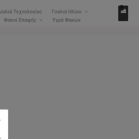
υαλιά Τεχνολογίας
Γυαλιά Ηλίου
Φακοί Επαφής
Υγρά Φακών
"
ς