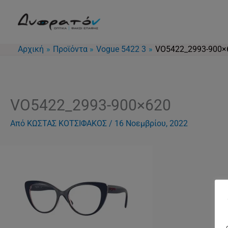
Μετάβαση
στο
περιεχόμενο
Αρχική
Προϊόντα
Vogue 5422 3
VO5422_2993-900×
VO5422_2993-900×620
Από
ΚΩΣΤΑΣ ΚΟΤΣΙΦΑΚΟΣ
/
16 Νοεμβρίου, 2022