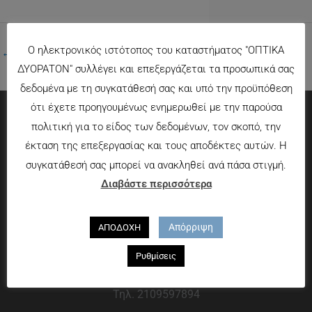
Ο ηλεκτρονικός ιστότοπος του καταστήματος "ΟΠΤΙΚΑ
←
Προηγούμενο Πολυμέσα
ΔΥΟΡΑΤΟΝ" συλλέγει και επεξεργάζεται τα προσωπικά σας
δεδομένα με τη συγκατάθεσή σας και υπό την προϋπόθεση
ότι έχετε προηγουμένως ενημερωθεί με την παρούσα
πολιτική για το είδος των δεδομένων, τον σκοπό, την
Πληροφορίες
έκταση της επεξεργασίας και τους αποδέκτες αυτών. Η
συγκατάθεσή σας μπορεί να ανακληθεί ανά πάσα στιγμή.
Τρόποι πληρωμής
Διαβάστε περισσότερα
Τρόποι αποστολής
Πολιτική επιστροφών
Απόρριψη
ΑΠΟΔΟΧΗ
Που θα μας βρείτε
Ρυθμίσεις
Χαροκόπου 13-15, Αθήνα 176 72
Τηλ. 2109597894