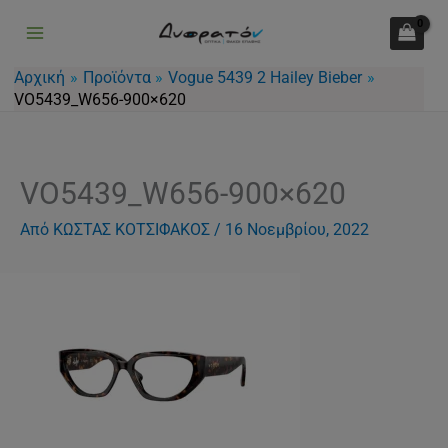
Μετάβαση
στο
περιεχόμενο
Αρχική
Προϊόντα
Vogue 5439 2 Hailey Bieber
VO5439_W656-900×620
VO5439_W656-900×620
Από
ΚΩΣΤΑΣ ΚΟΤΣΙΦΑΚΟΣ
/
16 Νοεμβρίου, 2022