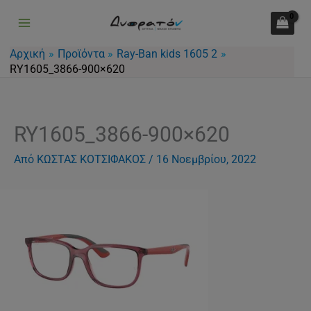
Μετάβαση
στο
περιεχόμενο
Αρχική
Προϊόντα
Ray-Ban kids 1605 2
RY1605_3866-900×620
RY1605_3866-900×620
Από
ΚΩΣΤΑΣ ΚΟΤΣΙΦΑΚΟΣ
/
16 Νοεμβρίου, 2022