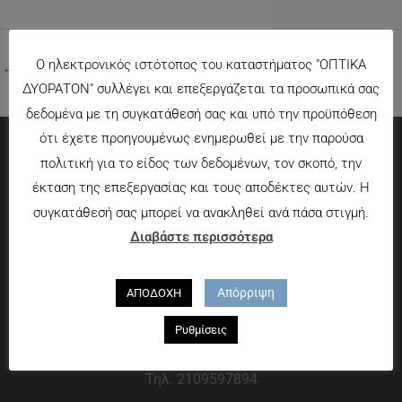
Ο ηλεκτρονικός ιστότοπος του καταστήματος "ΟΠΤΙΚΑ
←
Προηγούμενο Πολυμέσα
ΔΥΟΡΑΤΟΝ" συλλέγει και επεξεργάζεται τα προσωπικά σας
δεδομένα με τη συγκατάθεσή σας και υπό την προϋπόθεση
ότι έχετε προηγουμένως ενημερωθεί με την παρούσα
πολιτική για το είδος των δεδομένων, τον σκοπό, την
Πληροφορίες
έκταση της επεξεργασίας και τους αποδέκτες αυτών. Η
συγκατάθεσή σας μπορεί να ανακληθεί ανά πάσα στιγμή.
Τρόποι πληρωμής
Διαβάστε περισσότερα
Τρόποι αποστολής
Πολιτική επιστροφών
Απόρριψη
ΑΠΟΔΟΧΗ
Που θα μας βρείτε
Ρυθμίσεις
Χαροκόπου 13-15, Αθήνα 176 72
Τηλ. 2109597894