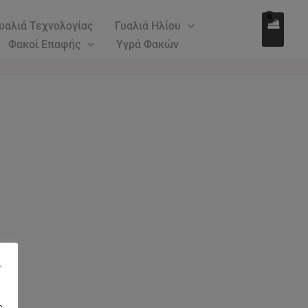
υαλιά Τεχνολογίας
Γυαλιά Ηλίου
Φακοί Επαφής
Υγρά Φακών
"
ς