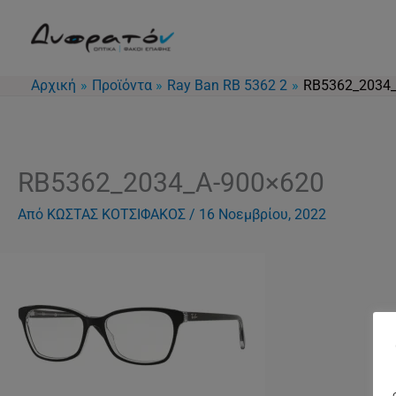
Μετάβαση
στο
περιεχόμενο
Αρχική
Προϊόντα
Ray Ban RB 5362 2
RB5362_2034_
RB5362_2034_A-900×620
Από
ΚΩΣΤΑΣ ΚΟΤΣΙΦΑΚΟΣ
/
16 Νοεμβρίου, 2022