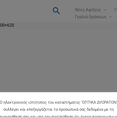
Αναζήτηση
Νέες Αφίξεις
Γ
Γυαλιά Οράσεως
900×620
Ο ηλεκτρονικός ιστότοπος του καταστήματος "ΟΠΤΙΚΑ ΔΥΟΡΑΤΟΝ
συλλέγει και επεξεργάζεται τα προσωπικά σας δεδομένα με τη
συγκατάθεσή σας και υπό την προϋπόθεση ότι έχετε προηγουμένω