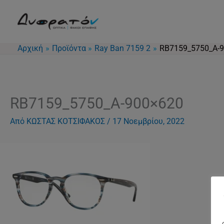
Μετάβαση
στο
περιεχόμενο
Αρχική
Προϊόντα
Ray Ban 7159 2
RB7159_5750_A-
RB7159_5750_A-900×620
Από
ΚΩΣΤΑΣ ΚΟΤΣΙΦΑΚΟΣ
/
17 Νοεμβρίου, 2022