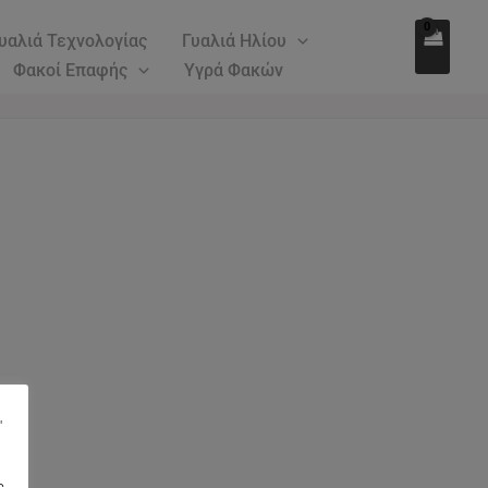
υαλιά Τεχνολογίας
Γυαλιά Ηλίου
Φακοί Επαφής
Υγρά Φακών
"
ς