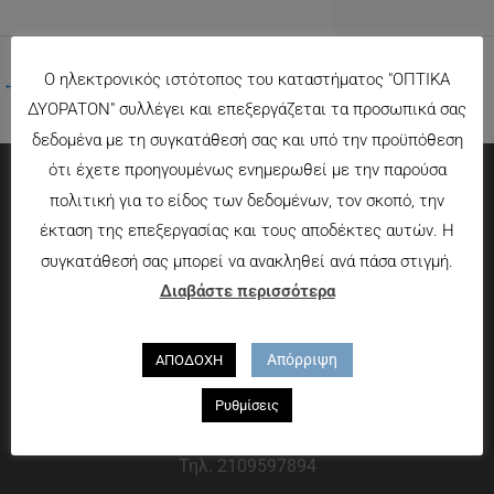
Ο ηλεκτρονικός ιστότοπος του καταστήματος "ΟΠΤΙΚΑ
←
Προηγούμενο Πολυμέσα
ΔΥΟΡΑΤΟΝ" συλλέγει και επεξεργάζεται τα προσωπικά σας
δεδομένα με τη συγκατάθεσή σας και υπό την προϋπόθεση
ότι έχετε προηγουμένως ενημερωθεί με την παρούσα
πολιτική για το είδος των δεδομένων, τον σκοπό, την
Πληροφορίες
έκταση της επεξεργασίας και τους αποδέκτες αυτών. Η
συγκατάθεσή σας μπορεί να ανακληθεί ανά πάσα στιγμή.
Τρόποι πληρωμής
Διαβάστε περισσότερα
Τρόποι αποστολής
Πολιτική επιστροφών
Απόρριψη
ΑΠΟΔΟΧΗ
Που θα μας βρείτε
Ρυθμίσεις
Χαροκόπου 13-15, Αθήνα 176 72
Τηλ. 2109597894