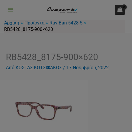
Μετάβαση
στο
περιεχόμενο
Αρχική
Προϊόντα
Ray Ban 5428 5
RB5428_8175-900×620
RB5428_8175-900×620
Από
ΚΩΣΤΑΣ ΚΟΤΣΙΦΑΚΟΣ
/
17 Νοεμβρίου, 2022