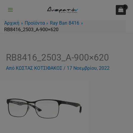
Μετάβαση
στο
περιεχόμενο
Αρχική
Προϊόντα
Ray Ban 8416
RB8416_2503_A-900×620
RB8416_2503_A-900×620
Από
ΚΩΣΤΑΣ ΚΟΤΣΙΦΑΚΟΣ
/
17 Νοεμβρίου, 2022