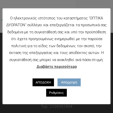
Ο ηλεκτρονικός ιστότοπος του καταστήματος "ΟΠΤΙΚΑ
←
Προηγούμενο Πολυμέσα
ΔΥΟΡΑΤΟΝ" συλλέγει και επεξεργάζεται τα προσωπικά σας
δεδομένα με τη συγκατάθεσή σας και υπό την προϋπόθεση
ότι έχετε προηγουμένως ενημερωθεί με την παρούσα
πολιτική για το είδος των δεδομένων, τον σκοπό, την
Πληροφορίες
έκταση της επεξεργασίας και τους αποδέκτες αυτών. Η
συγκατάθεσή σας μπορεί να ανακληθεί ανά πάσα στιγμή.
Τρόποι πληρωμής
Διαβάστε περισσότερα
Τρόποι αποστολής
Πολιτική επιστροφών
Απόρριψη
ΑΠΟΔΟΧΗ
Που θα μας βρείτε
Ρυθμίσεις
Χαροκόπου 13-15, Αθήνα 176 72
Τηλ. 2109597894