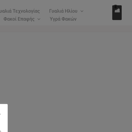
υαλιά Τεχνολογίας
Γυαλιά Ηλίου
Φακοί Επαφής
Υγρά Φακών
"
ς