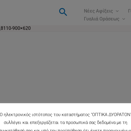
Αναζήτηση
Νέες Αφίξεις
Γ
Γυαλιά Οράσεως
8110-900×620
Ο ηλεκτρονικός ιστότοπος του καταστήματος "ΟΠΤΙΚΑ ΔΥΟΡΑΤΟΝ
συλλέγει και επεξεργάζεται τα προσωπικά σας δεδομένα με τη
συγκατάθεσή σας και υπό την προϋπόθεση ότι έχετε προηγουμένω