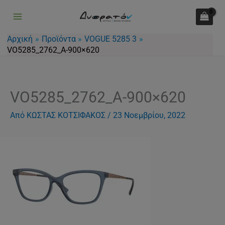
Μετάβαση
στο
περιεχόμενο
Αρχική
Προϊόντα
VOGUE 5285 3
VO5285_2762_A-900×620
VO5285_2762_A-900×620
Από
ΚΩΣΤΑΣ ΚΟΤΣΙΦΑΚΟΣ
/
23 Νοεμβρίου, 2022