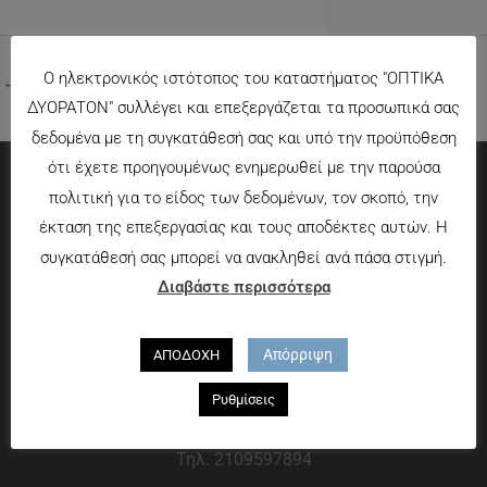
Ο ηλεκτρονικός ιστότοπος του καταστήματος "ΟΠΤΙΚΑ
←
Προηγούμενο Πολυμέσα
ΔΥΟΡΑΤΟΝ" συλλέγει και επεξεργάζεται τα προσωπικά σας
δεδομένα με τη συγκατάθεσή σας και υπό την προϋπόθεση
ότι έχετε προηγουμένως ενημερωθεί με την παρούσα
πολιτική για το είδος των δεδομένων, τον σκοπό, την
Πληροφορίες
έκταση της επεξεργασίας και τους αποδέκτες αυτών. Η
συγκατάθεσή σας μπορεί να ανακληθεί ανά πάσα στιγμή.
Τρόποι πληρωμής
Διαβάστε περισσότερα
Τρόποι αποστολής
Πολιτική επιστροφών
Απόρριψη
ΑΠΟΔΟΧΗ
Που θα μας βρείτε
Ρυθμίσεις
Χαροκόπου 13-15, Αθήνα 176 72
Τηλ. 2109597894