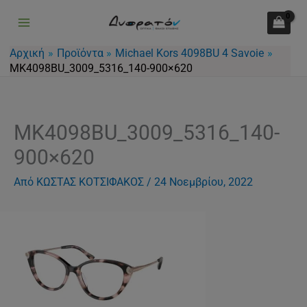
Μετάβαση
στο
περιεχόμενο
Αρχική
Προϊόντα
Michael Kors 4098BU 4 Savoie
MK4098BU_3009_5316_140-900×620
MK4098BU_3009_5316_140-
900×620
Από
ΚΩΣΤΑΣ ΚΟΤΣΙΦΑΚΟΣ
/
24 Νοεμβρίου, 2022