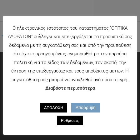
Ο ηλεκτρονικός ιστότοπος του καταστήματος "ΟΠΤΙΚΑ
←
Προηγούμενο Πολυμέσα
ΔΥΟΡΑΤΟΝ" συλλέγει και επεξεργάζεται τα προσωπικά σας
δεδομένα με τη συγκατάθεσή σας και υπό την προϋπόθεση
ότι έχετε προηγουμένως ενημερωθεί με την παρούσα
πολιτική για το είδος των δεδομένων, τον σκοπό, την
Πληροφορίες
έκταση της επεξεργασίας και τους αποδέκτες αυτών. Η
συγκατάθεσή σας μπορεί να ανακληθεί ανά πάσα στιγμή.
Τρόποι πληρωμής
Διαβάστε περισσότερα
Τρόποι αποστολής
Πολιτική επιστροφών
Απόρριψη
ΑΠΟΔΟΧΗ
Που θα μας βρείτε
Ρυθμίσεις
Χαροκόπου 13-15, Αθήνα 176 72