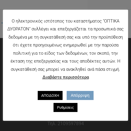
Ο ηλεκτρονικός ιστότοπος του καταστήματος "ΟΠΤΙΚΑ
←
Προηγούμενο Πολυμέσα
ΔΥΟΡΑΤΟΝ" συλλέγει και επεξεργάζεται τα προσωπικά σας
δεδομένα με τη συγκατάθεσή σας και υπό την προϋπόθεση
ότι έχετε προηγουμένως ενημερωθεί με την παρούσα
πολιτική για το είδος των δεδομένων, τον σκοπό, την
Πληροφορίες
έκταση της επεξεργασίας και τους αποδέκτες αυτών. Η
συγκατάθεσή σας μπορεί να ανακληθεί ανά πάσα στιγμή.
Τρόποι πληρωμής
Διαβάστε περισσότερα
Τρόποι αποστολής
Πολιτική επιστροφών
Απόρριψη
ΑΠΟΔΟΧΗ
Που θα μας βρείτε
Ρυθμίσεις
Χαροκόπου 13-15, Αθήνα 176 72
Τηλ. 2109597894