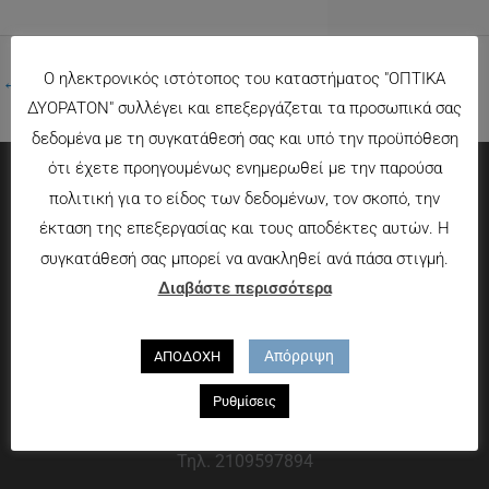
Ο ηλεκτρονικός ιστότοπος του καταστήματος "ΟΠΤΙΚΑ
←
Προηγούμενο Πολυμέσα
ΔΥΟΡΑΤΟΝ" συλλέγει και επεξεργάζεται τα προσωπικά σας
δεδομένα με τη συγκατάθεσή σας και υπό την προϋπόθεση
ότι έχετε προηγουμένως ενημερωθεί με την παρούσα
πολιτική για το είδος των δεδομένων, τον σκοπό, την
Πληροφορίες
έκταση της επεξεργασίας και τους αποδέκτες αυτών. Η
συγκατάθεσή σας μπορεί να ανακληθεί ανά πάσα στιγμή.
Τρόποι πληρωμής
Διαβάστε περισσότερα
Τρόποι αποστολής
Πολιτική επιστροφών
Απόρριψη
ΑΠΟΔΟΧΗ
Που θα μας βρείτε
Ρυθμίσεις
Χαροκόπου 13-15, Αθήνα 176 72
Τηλ. 2109597894