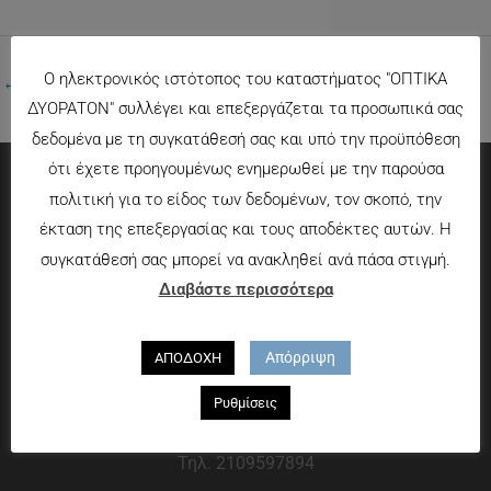
Ο ηλεκτρονικός ιστότοπος του καταστήματος "ΟΠΤΙΚΑ
←
Προηγούμενο Πολυμέσα
ΔΥΟΡΑΤΟΝ" συλλέγει και επεξεργάζεται τα προσωπικά σας
δεδομένα με τη συγκατάθεσή σας και υπό την προϋπόθεση
ότι έχετε προηγουμένως ενημερωθεί με την παρούσα
πολιτική για το είδος των δεδομένων, τον σκοπό, την
Πληροφορίες
έκταση της επεξεργασίας και τους αποδέκτες αυτών. Η
συγκατάθεσή σας μπορεί να ανακληθεί ανά πάσα στιγμή.
Τρόποι πληρωμής
Διαβάστε περισσότερα
Τρόποι αποστολής
Πολιτική επιστροφών
Απόρριψη
ΑΠΟΔΟΧΗ
Που θα μας βρείτε
Ρυθμίσεις
Χαροκόπου 13-15, Αθήνα 176 72
Τηλ. 2109597894