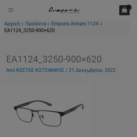
Μετάβαση
στο
περιεχόμενο
Αρχική
Προϊόντα
Emporio Armani 1124
EA1124_3250-900×620
EA1124_3250-900×620
Από
ΚΩΣΤΑΣ ΚΟΤΣΙΦΑΚΟΣ
/
21 Δεκεμβρίου, 2022