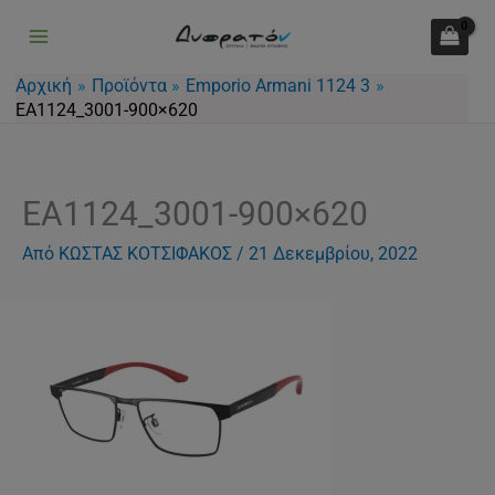
Μετάβαση
στο
περιεχόμενο
Αρχική
Προϊόντα
Emporio Armani 1124 3
EA1124_3001-900×620
EA1124_3001-900×620
Από
ΚΩΣΤΑΣ ΚΟΤΣΙΦΑΚΟΣ
/
21 Δεκεμβρίου, 2022