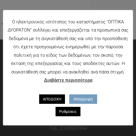
Ο ηλεκτρονικός ιστότοπος του καταστήματος "ΟΠΤΙΚΑ
←
Προηγούμενο Πολυμέσα
ΔΥΟΡΑΤΟΝ" συλλέγει και επεξεργάζεται τα προσωπικά σας
δεδομένα με τη συγκατάθεσή σας και υπό την προϋπόθεση
ότι έχετε προηγουμένως ενημερωθεί με την παρούσα
πολιτική για το είδος των δεδομένων, τον σκοπό, την
Πληροφορίες
έκταση της επεξεργασίας και τους αποδέκτες αυτών. Η
συγκατάθεσή σας μπορεί να ανακληθεί ανά πάσα στιγμή.
Τρόποι πληρωμής
Διαβάστε περισσότερα
Τρόποι αποστολής
Πολιτική επιστροφών
Απόρριψη
ΑΠΟΔΟΧΗ
Που θα μας βρείτε
Ρυθμίσεις
Χαροκόπου 13-15, Αθήνα 176 72
Τηλ. 2109597894