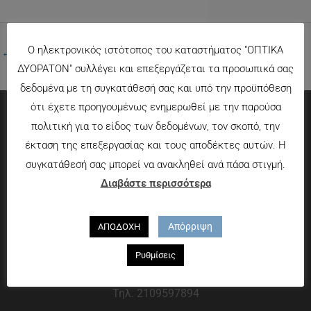
Ο ηλεκτρονικός ιστότοπος του καταστήματος "ΟΠΤΙΚΑ
←
Προηγούμενο Πολυμέσα
ΔΥΟΡΑΤΟΝ" συλλέγει και επεξεργάζεται τα προσωπικά σας
δεδομένα με τη συγκατάθεσή σας και υπό την προϋπόθεση
ότι έχετε προηγουμένως ενημερωθεί με την παρούσα
πολιτική για το είδος των δεδομένων, τον σκοπό, την
Πληροφορίες
έκταση της επεξεργασίας και τους αποδέκτες αυτών. Η
συγκατάθεσή σας μπορεί να ανακληθεί ανά πάσα στιγμή.
Τρόποι πληρωμής
Διαβάστε περισσότερα
Τρόποι αποστολής
Πολιτική επιστροφών
Απόρριψη
ΑΠΟΔΟΧΗ
Που θα μας βρείτε
Ρυθμίσεις
Χαροκόπου 13-15, Αθήνα 176 72
Τηλ. 2109597894