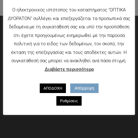
Ο ηλεκτρονικός ιστότοπος του καταστήματος "ΟΠΤΙΚΑ
ΔΥΟΡΑΤΟΝ" συλλέγει και επεξεργάζεται τα προσωπικά σας
δεδομένα με τη συγκατάθεσή σας και υπό την προϋπόθεση
Πληροφορίες
ότι έχετε προηγουμένως ενημερωθεί με την παρούσα
πολιτική για το είδος των δεδομένων, τον σκοπό, την
Τρόποι πληρωμής
έκταση της επεξεργασίας και τους αποδέκτες αυτών. Η
Τρόποι αποστολής
συγκατάθεσή σας μπορεί να ανακληθεί ανά πάσα στιγμή.
Πολιτική επιστροφών
Διαβάστε περισσότερα
Που θα μας βρείτε
Απόρριψη
ΑΠΟΔΟΧΗ
Χαροκόπου 13-15, Αθήνα 176 72
Ρυθμίσεις
Τηλ. 2109597894