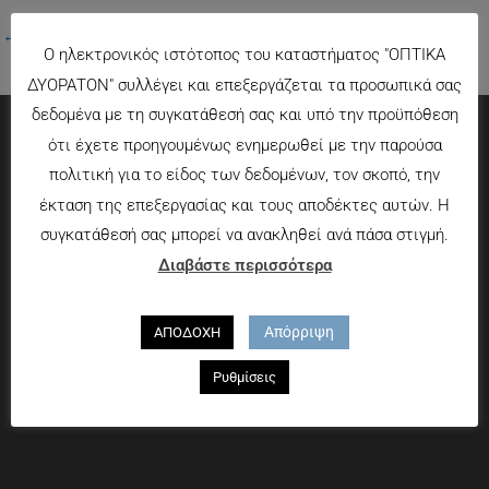
←
Προηγούμενο Πολυμέσα
Ο ηλεκτρονικός ιστότοπος του καταστήματος "ΟΠΤΙΚΑ
ΔΥΟΡΑΤΟΝ" συλλέγει και επεξεργάζεται τα προσωπικά σας
δεδομένα με τη συγκατάθεσή σας και υπό την προϋπόθεση
ότι έχετε προηγουμένως ενημερωθεί με την παρούσα
Πληροφορίες
πολιτική για το είδος των δεδομένων, τον σκοπό, την
έκταση της επεξεργασίας και τους αποδέκτες αυτών. Η
Τρόποι πληρωμής
συγκατάθεσή σας μπορεί να ανακληθεί ανά πάσα στιγμή.
Τρόποι αποστολής
Διαβάστε περισσότερα
Πολιτική επιστροφών
Που θα μας βρείτε
Απόρριψη
ΑΠΟΔΟΧΗ
Χαροκόπου 13-15, Αθήνα 176 72
Ρυθμίσεις
Τηλ. 2109597894